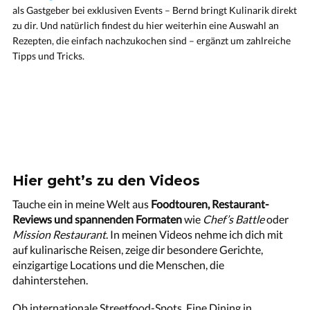
als Gastgeber bei exklusiven Events – Bernd bringt Kulinarik direkt
zu dir. Und natürlich findest du hier weiterhin eine Auswahl an
Rezepten, die einfach nachzukochen sind – ergänzt um zahlreiche
Tipps und Tricks.
Hier geht’s zu den Videos
Tauche ein in meine Welt aus
Foodtouren, Restaurant-
Reviews und spannenden Formaten
wie
Chef’s Battle
oder
Mission Restaurant
. In meinen Videos nehme ich dich mit
auf kulinarische Reisen, zeige dir besondere Gerichte,
einzigartige Locations und die Menschen, die
dahinterstehen.
Ob internationale Streetfood-Spots, Fine Dining in