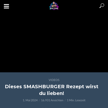
VIDEOS
Dieses SMASHBURGER Rezept wirst
du lieben!
1. Mai 2024
16.931 Ansichten
1 Min. Lesezeit