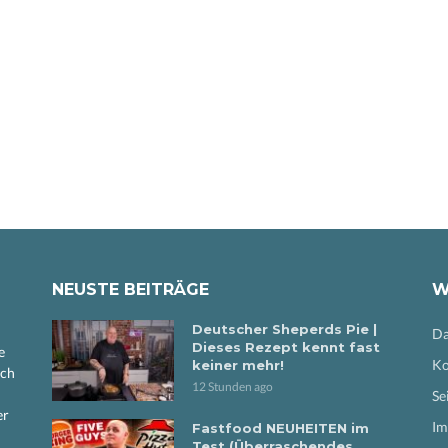
NEUSTE BEITRÄGE
W
Deutscher Sheperds Pie |
Da
Dieses Rezept kennt fast
e
Ko
keiner mehr!
ich
12 Stunden ago
Se
er
Im
Fastfood NEUHEITEN im
Test (Überraschendes