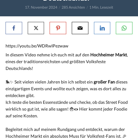
17. November 2024
285 Ansichten
1 Min. Lesezeit
https://youtu.be/WDRwIPezwaw
In diesem Video nehme ich euch mit auf den
Hochheimer Markt
,
eines der traditionsreichsten und größten Volksfeste
Deutschlands!
🎠✨ Seit vielen vielen Jahren bin ich selbst ein
großer Fan
dieses
einzigartigen Events und wollte euch zeigen, was es dort alles zu
entdecken gibt.
Ich teste die besten Essensstände und checke, ob das Street Food
wirklich so gut ist, wie alle sagen! 🍟🌭 Hier kommt jeder Foodie
auf seine Kosten.
Begleitet mich auf meinem Rundgang und entdeckt, warum der
Hochheimer Markt ein absolutes Muss für Volksfest-Fans ist. 🎉