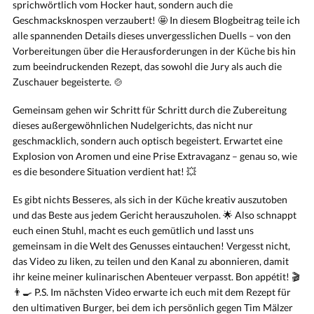
sprichwörtlich vom Hocker haut, sondern auch die
Geschmacksknospen verzaubert! 🤩 In diesem Blogbeitrag teile ich
alle spannenden Details dieses unvergesslichen Duells – von den
Vorbereitungen über die Herausforderungen in der Küche bis hin
zum beeindruckenden Rezept, das sowohl die Jury als auch die
Zuschauer begeisterte. 🍲
Gemeinsam gehen wir Schritt für Schritt durch die Zubereitung
dieses außergewöhnlichen Nudelgerichts, das nicht nur
geschmacklich, sondern auch optisch begeistert. Erwartet eine
Explosion von Aromen und eine Prise Extravaganz – genau so, wie
es die besondere Situation verdient hat! 💥
Es gibt nichts Besseres, als sich in der Küche kreativ auszutoben
und das Beste aus jedem Gericht herauszuholen. 🌟 Also schnappt
euch einen Stuhl, macht es euch gemütlich und lasst uns
gemeinsam in die Welt des Genusses eintauchen! Vergesst nicht,
das Video zu liken, zu teilen und den Kanal zu abonnieren, damit
ihr keine meiner kulinarischen Abenteuer verpasst. Bon appétit! 🎬
👨‍🍳 P.S. Im nächsten Video erwarte ich euch mit dem Rezept für
den ultimativen Burger, bei dem ich persönlich gegen Tim Mälzer